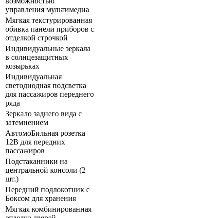
возможностью
управления мультимедиа
Мягкая текстурированная
обивка панели приборов с
отделкой строчкой
Индивидуальные зеркала
в солнцезащитных
козырьках
Индивидуальная
светодиодная подсветка
для пассажиров переднего
ряда
Зеркало заднего вида с
затемнением
АвтомоБильная розетка
12В для передних
пассажиров
Подстаканники на
центральной консоли (2
шт.)
Передний подлокотник с
Боксом для хранения
Мягкая комбинированная
отделка дверей