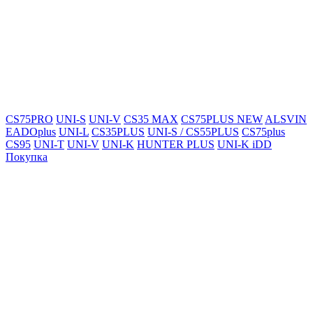
CS75PRO
UNI-S
UNI-V
CS35 MAX
CS75PLUS NEW
ALSVIN
EADOplus
UNI-L
CS35PLUS
UNI-S / CS55PLUS
CS75plus
CS95
UNI-T
UNI-V
UNI-K
HUNTER PLUS
UNI-K iDD
Покупка