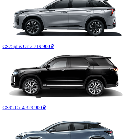
CS75plus
От 2 719 900
₽
CS95
От 4 329 900
₽