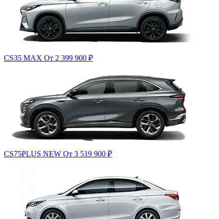
CS35 MAX
От 2 399 900
₽
CS75PLUS NEW
От 3 519 900
₽