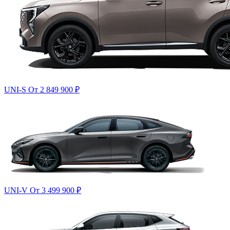
UNI-S
От 2 849 900
₽
UNI-V
От 3 499 900
₽