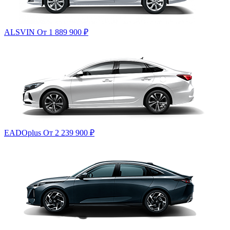
ALSVIN
От 1 889 900
₽
EADOplus
От 2 239 900
₽