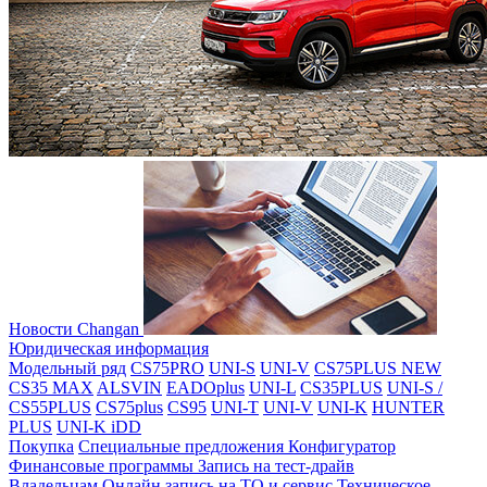
Новости Changan
Юридическая информация
Модельный ряд
CS75PRO
UNI-S
UNI-V
CS75PLUS NEW
CS35 MAX
ALSVIN
EADOplus
UNI-L
CS35PLUS
UNI-S /
CS55PLUS
CS75plus
CS95
UNI-T
UNI-V
UNI-K
HUNTER
PLUS
UNI-K iDD
Покупка
Специальные предложения
Конфигуратор
Финансовые программы
Запись на тест-драйв
Владельцам
Онлайн запись на ТО и сервис
Техническое