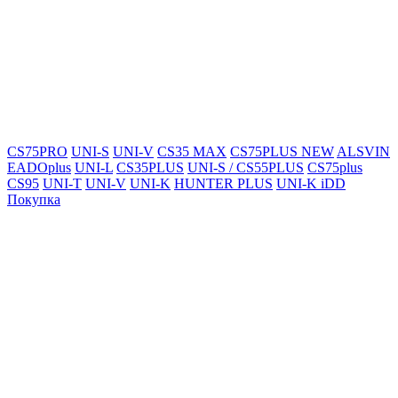
CS75PRO
UNI-S
UNI-V
CS35 MAX
CS75PLUS NEW
ALSVIN
EADOplus
UNI-L
CS35PLUS
UNI-S / CS55PLUS
CS75plus
CS95
UNI-T
UNI-V
UNI-K
HUNTER PLUS
UNI-K iDD
Покупка