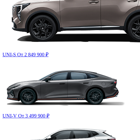
UNI-S
От 2 849 900
₽
UNI-V
От 3 499 900
₽