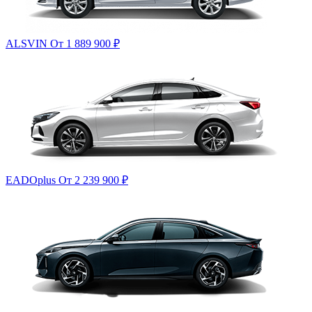
ALSVIN
От 1 889 900
₽
EADOplus
От 2 239 900
₽