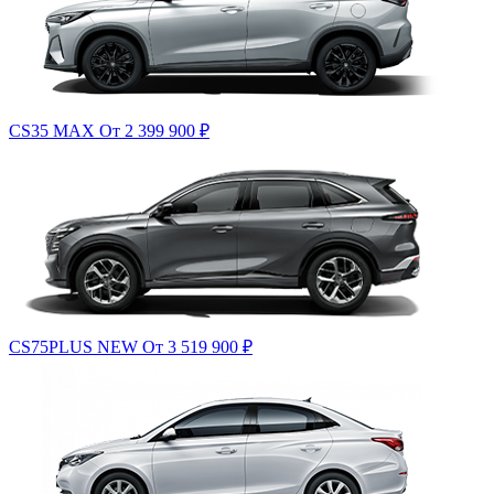
CS35 MAX
От 2 399 900
₽
CS75PLUS NEW
От 3 519 900
₽