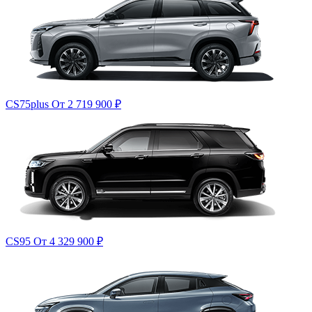
CS75plus
От 2 719 900
₽
CS95
От 4 329 900
₽