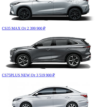
CS35 MAX
От 2 399 900
₽
CS75PLUS NEW
От 3 519 900
₽