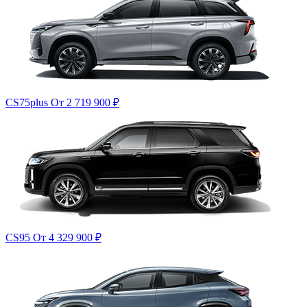
CS75plus
От 2 719 900
₽
CS95
От 4 329 900
₽