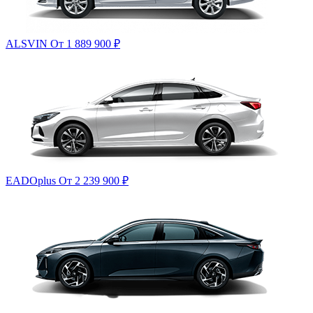
ALSVIN
От 1 889 900
₽
EADOplus
От 2 239 900
₽