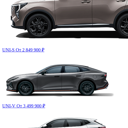
UNI-S
От 2 849 900
₽
UNI-V
От 3 499 900
₽