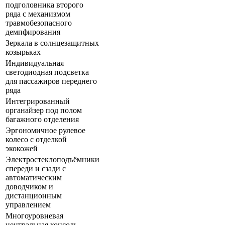
подголовника второго
ряда с механизмом
травмобезопасного
демпфирования
Зеркала в солнцезащитных
козырьках
Индивидуальная
светодиодная подсветка
для пассажиров переднего
ряда
Интегрированный
органайзер под полом
багажного отделения
Эргономичное рулевое
колесо с отделкой
экокожей
Электростеклоподъёмники
спереди и сзади с
автоматическим
доводчиком и
дистанционным
управлением
Многоуровневая
центральная консоль