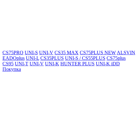
CS75PRO
UNI-S
UNI-V
CS35 MAX
CS75PLUS NEW
ALSVIN
EADOplus
UNI-L
CS35PLUS
UNI-S / CS55PLUS
CS75plus
CS95
UNI-T
UNI-V
UNI-K
HUNTER PLUS
UNI-K iDD
Покупка