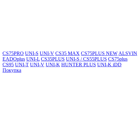
CS75PRO
UNI-S
UNI-V
CS35 MAX
CS75PLUS NEW
ALSVIN
EADOplus
UNI-L
CS35PLUS
UNI-S / CS55PLUS
CS75plus
CS95
UNI-T
UNI-V
UNI-K
HUNTER PLUS
UNI-K iDD
Покупка