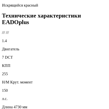
Искрящийся красный
Технические характеристики
EADOplus
///
///
1.4
Двигатель
7 DCT
КПП
255
Н/М Крут. момент
150
л.с.
Длина
4730
мм