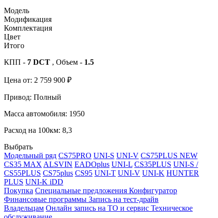
Модель
Модификация
Комплектация
Цвет
Итого
КПП -
7 DCT
, Объем -
1.5
Цена от:
2 759 900
₽
Привод:
Полный
Масса автомобиля:
1950
Расход на 100км:
8,3
Выбрать
Модельный ряд
CS75PRO
UNI-S
UNI-V
CS75PLUS NEW
CS35 MAX
ALSVIN
EADOplus
UNI-L
CS35PLUS
UNI-S /
CS55PLUS
CS75plus
CS95
UNI-T
UNI-V
UNI-K
HUNTER
PLUS
UNI-K iDD
Покупка
Специальные предложения
Конфигуратор
Финансовые программы
Запись на тест-драйв
Владельцам
Онлайн запись на ТО и сервис
Техническое
обслуживание