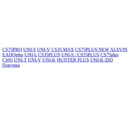
CS75PRO
UNI-S
UNI-V
CS35 MAX
CS75PLUS NEW
ALSVIN
EADOplus
UNI-L
CS35PLUS
UNI-S / CS55PLUS
CS75plus
CS95
UNI-T
UNI-V
UNI-K
HUNTER PLUS
UNI-K iDD
Покупка