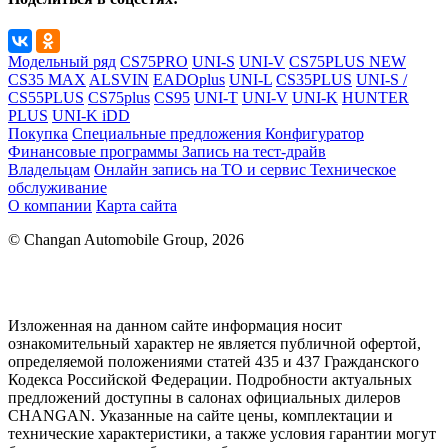
Модельный ряд
CS75PRO
UNI-S
UNI-V
CS75PLUS NEW
CS35 MAX
ALSVIN
EADOplus
UNI-L
CS35PLUS
UNI-S /
CS55PLUS
CS75plus
CS95
UNI-T
UNI-V
UNI-K
HUNTER
PLUS
UNI-K iDD
Покупка
Специальные предложения
Конфигуратор
Финансовые программы
Запись на тест-драйв
Владельцам
Онлайн запись на ТО и сервис
Техническое
обслуживание
О компании
Карта сайта
© Changan Automobile Group, 2026
Изложенная на данном сайте информация носит
ознакомительный характер не является публичной офертой,
определяемой положениями статей 435 и 437 Гражданского
Кодекса Российской Федерации. Подробности актуальных
предложений доступны в салонах официальных дилеров
CHANGAN. Указанные на сайте цены, комплектации и
технические характеристики, а также условия гарантии могут