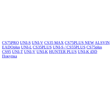
CS75PRO
UNI-S
UNI-V
CS35 MAX
CS75PLUS NEW
ALSVIN
EADOplus
UNI-L
CS35PLUS
UNI-S / CS55PLUS
CS75plus
CS95
UNI-T
UNI-V
UNI-K
HUNTER PLUS
UNI-K iDD
Покупка