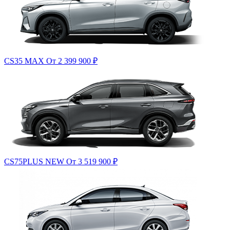
CS35 MAX
От 2 399 900
₽
CS75PLUS NEW
От 3 519 900
₽