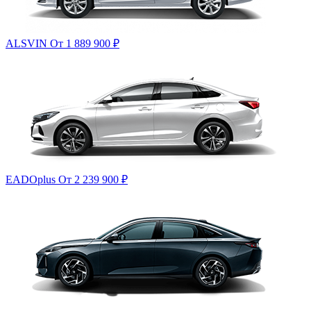
ALSVIN
От 1 889 900
₽
EADOplus
От 2 239 900
₽