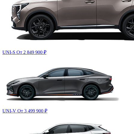
UNI-S
От 2 849 900
₽
UNI-V
От 3 499 900
₽