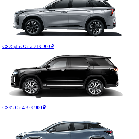
CS75plus
От 2 719 900
₽
CS95
От 4 329 900
₽