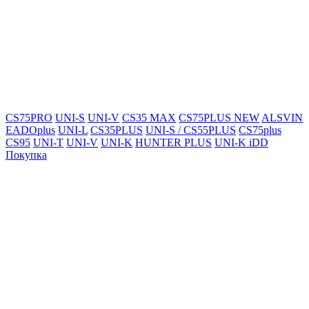
CS75PRO
UNI-S
UNI-V
CS35 MAX
CS75PLUS NEW
ALSVIN
EADOplus
UNI-L
CS35PLUS
UNI-S / CS55PLUS
CS75plus
CS95
UNI-T
UNI-V
UNI-K
HUNTER PLUS
UNI-K iDD
Покупка