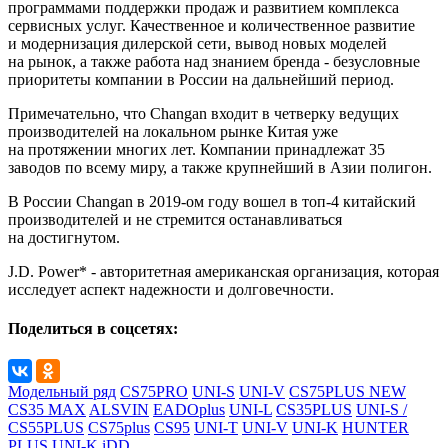
программами поддержки продаж и развитием комплекса
сервисных услуг. Качественное и количественное развитие
и модернизация дилерской сети, вывод новых моделей
на рынок, а также работа над знанием бренда - безусловные
приоритеты компании в России на дальнейший период.
Примечательно, что Changan входит в четверку ведущих
производителей на локальном рынке Китая уже
на протяжении многих лет. Компании принадлежат 35
заводов по всему миру, а также крупнейший в Азии полигон.
В России Changan в 2019-ом году вошел в топ-4 китайский
производителей и не стремится останавливаться
на достигнутом.
J.D. Power* - авторитетная американская организация, которая
исследует аспект надежности и долговечности.
Поделиться в соцсетях:
Модельный ряд
CS75PRO
UNI-S
UNI-V
CS75PLUS NEW
CS35 MAX
ALSVIN
EADOplus
UNI-L
CS35PLUS
UNI-S /
CS55PLUS
CS75plus
CS95
UNI-T
UNI-V
UNI-K
HUNTER
PLUS
UNI-K iDD