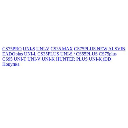
CS75PRO
UNI-S
UNI-V
CS35 MAX
CS75PLUS NEW
ALSVIN
EADOplus
UNI-L
CS35PLUS
UNI-S / CS55PLUS
CS75plus
CS95
UNI-T
UNI-V
UNI-K
HUNTER PLUS
UNI-K iDD
Покупка