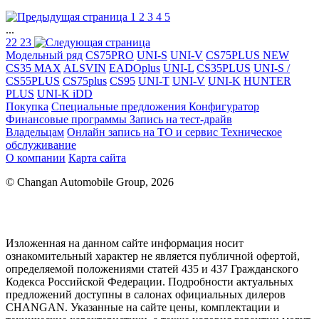
1
2
3
4
5
...
22
23
Модельный ряд
CS75PRO
UNI-S
UNI-V
CS75PLUS NEW
CS35 MAX
ALSVIN
EADOplus
UNI-L
CS35PLUS
UNI-S /
CS55PLUS
CS75plus
CS95
UNI-T
UNI-V
UNI-K
HUNTER
PLUS
UNI-K iDD
Покупка
Специальные предложения
Конфигуратор
Финансовые программы
Запись на тест-драйв
Владельцам
Онлайн запись на ТО и сервис
Техническое
обслуживание
О компании
Карта сайта
© Changan Automobile Group, 2026
Изложенная на данном сайте информация носит
ознакомительный характер не является публичной офертой,
определяемой положениями статей 435 и 437 Гражданского
Кодекса Российской Федерации. Подробности актуальных
предложений доступны в салонах официальных дилеров
CHANGAN. Указанные на сайте цены, комплектации и